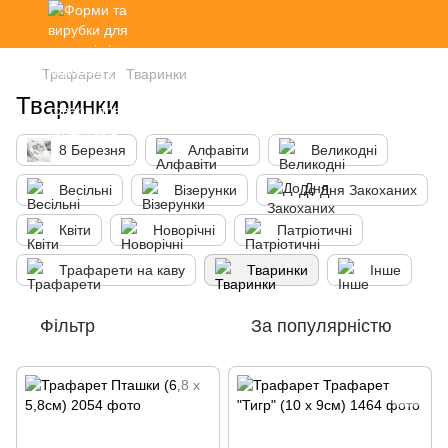
Трафарети
Тваринки
Тваринки
8 Березня
Алфавіти
Великодні
Весільні
Візерунки
До Дня Закоханих
Квіти
Новорічні
Патріотичні
Трафарети на каву
Тваринки
Інше
Фільтр
За популярністю