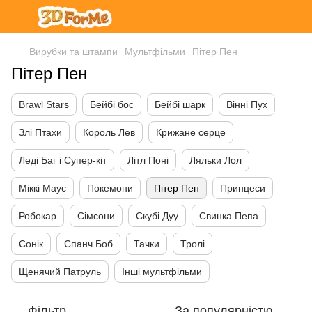
Вирубки та штампи
Мультфільми
Пітер Пен
Пітер Пен
Brawl Stars
Бейбі бос
Бейбі шарк
Вінні Пух
Злі Птахи
Король Лев
Крижане серце
Леді Баг і Супер-кіт
Літл Поні
Ляльки Лол
Міккі Маус
Покемони
Пітер Пен
Принцеси
Робокар
Сімсони
Скубі Дуу
Свинка Пепа
Сонік
Спанч Боб
Тачки
Тролі
Щенячий Патруль
Інші мультфільми
Фільтр
За популярністю