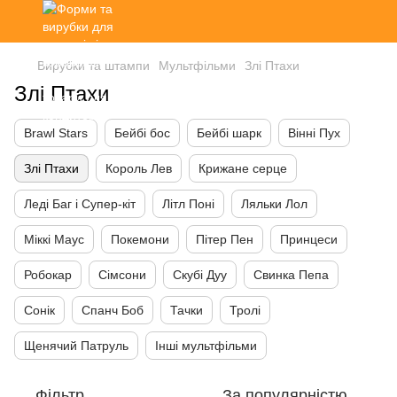
Вирубки та штампи
Мультфільми
Злі Птахи
Злі Птахи
Brawl Stars
Бейбі бос
Бейбі шарк
Вінні Пух
Злі Птахи
Король Лев
Крижане серце
Леді Баг і Супер-кіт
Літл Поні
Ляльки Лол
Міккі Маус
Покемони
Пітер Пен
Принцеси
Робокар
Сімсони
Скубі Дуу
Свинка Пепа
Сонік
Спанч Боб
Тачки
Тролі
Щенячий Патруль
Інші мультфільми
Фільтр
За популярністю