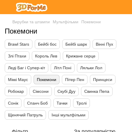
Вирубки та штампи
Мультфільми
Покемони
Покемони
Brawl Stars
Бейбі бос
Бейбі шарк
Вінні Пух
Злі Птахи
Король Лев
Крижане серце
Леді Баг і Супер-кіт
Літл Поні
Ляльки Лол
Міккі Маус
Покемони
Пітер Пен
Принцеси
Робокар
Сімсони
Скубі Дуу
Свинка Пепа
Сонік
Спанч Боб
Тачки
Тролі
Щенячий Патруль
Інші мультфільми
Фільтр
За популярністю