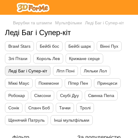
Вирубки та штампи
Мультфільми
Леді Баг і Супер-кіт
Леді Баг і Супер-кіт
Brawl Stars
Бейбі бос
Бейбі шарк
Вінні Пух
Злі Птахи
Король Лев
Крижане серце
Леді Баг і Супер-кіт
Літл Поні
Ляльки Лол
Міккі Маус
Покемони
Пітер Пен
Принцеси
Робокар
Сімсони
Скубі Дуу
Свинка Пепа
Сонік
Спанч Боб
Тачки
Тролі
Щенячий Патруль
Інші мультфільми
Фільтр
За популярністю