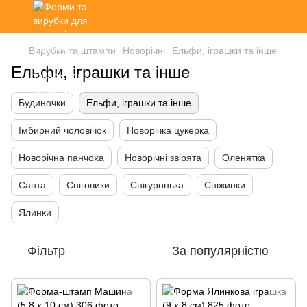
Вирубки та штампи
Новорічні
Ельфи, іграшки та інше
Ельфи, іграшки та інше
Будиночки
Ельфи, іграшки та інше
Імбирний чоловічок
Новорічка цукерка
Новорічна панчоха
Новорічні звірята
Оленятка
Санта
Сніговики
Снігуронька
Сніжинки
Ялинки
Фільтр
За популярністю