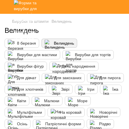
Вирубки та штампи
Великдень
Великдень
8 березня
Великдень
Вирубки для мастики
Вирубки для тортів
Вирубки фігур
День народження
Для дівчат
Для закоханих
Для пирога
Для хлопчиків
Звірі
Ігри
Їжа
Квіти
Малюки
Море
Мультфільми
На коровай
Новорічні
Осінь
Патріотичні форми
Різдво