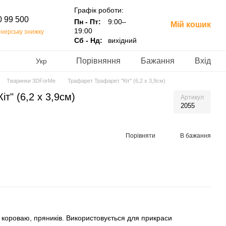
Графік роботи:
0 99 500
Пн - Пт:
9:00–
Мій кошик
19:00
нерську знижку
Сб - Нд:
вихідний
Порівняння
Бажання
Вхід
Укр
Тваринки 3DForMe
Трафарет Трафарет "Кіт" (6,2 х 3,9см)
т" (6,2 х 3,9см)
Артикул
2055
Порівняти
В бажання
 короваю, пряників. Використовується для прикраси