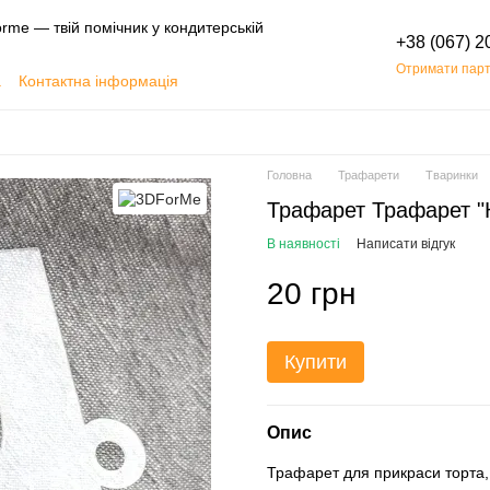
rme — твій помічник у кондитерській
+38 (067) 2
Отримати парт
а
Контактна інформація
Обмін та повернення
Головна
Трафарети
Тваринки
Трафарет Трафарет "Кі
В наявності
Написати відгук
20 грн
Купити
Опис
Трафарет для прикраси торта,