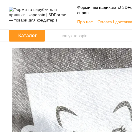
Перейти до основного контенту
Форми, які надихають! 3DFo
справі
Про нас
Оплата і доставк
📦 Гуртовим покупцям
Угода користувача
Каталог