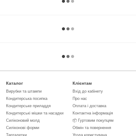
Каталог
Клієнтам
Вирубки та штампи
Вхід до кабінету
Кондитерська посипка
Про нас
Кондитерське приладдя
Оплата і доставка
Кондитерські мішки та насадки
Контактна інформація
Силіконовий молд
📦 Гуртовим покупцям
Силіконові форми
Обмін та повернення
Тарталетки
Угода користувача