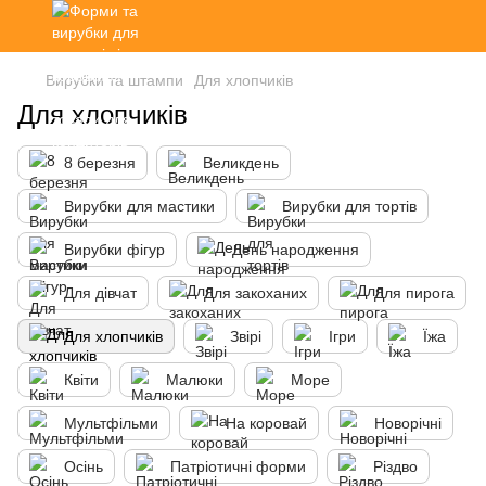
Вирубки та штампи
Для хлопчиків
Для хлопчиків
8 березня
Великдень
Вирубки для мастики
Вирубки для тортів
Вирубки фігур
День народження
Для дівчат
Для закоханих
Для пирога
Для хлопчиків
Звірі
Ігри
Їжа
Квіти
Малюки
Море
Мультфільми
На коровай
Новорічні
Осінь
Патріотичні форми
Різдво