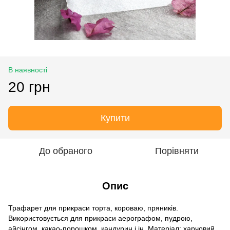
В наявності
20 грн
Купити
До обраного
Порівняти
Опис
Трафарет для прикраси торта, короваю, пряників.
Використовується для прикраси аерографом, пудрою,
айсінгом, какао-порошком, кандурин і ін. Матеріал: харчовий