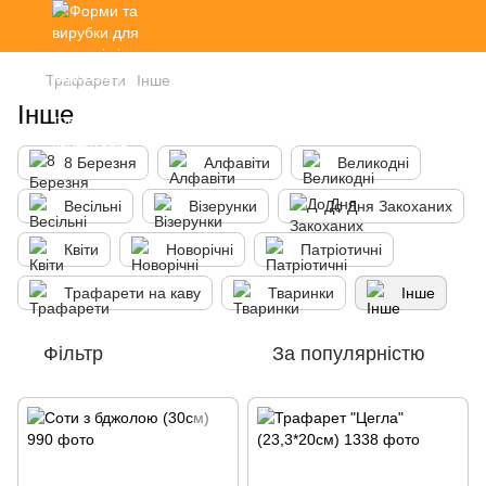
Трафарети
Інше
Інше
8 Березня
Алфавіти
Великодні
Весільні
Візерунки
До Дня Закоханих
Квіти
Новорічні
Патріотичні
Трафарети на каву
Тваринки
Інше
Фільтр
За популярністю