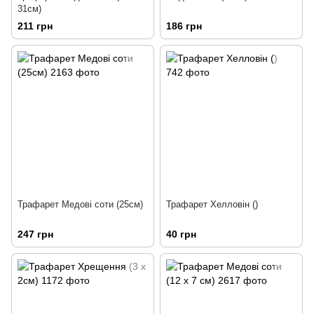
31см)
211 грн
186 грн
Трафарет Медові соти (25см)
Трафарет Хелловін ()
247 грн
40 грн