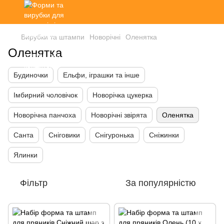
Вирубки та штампи
Новорічні
Оленятка
Оленятка
Будиночки
Ельфи, іграшки та інше
Імбирний чоловічок
Новорічка цукерка
Новорічна панчоха
Новорічні звірята
Оленятка
Санта
Сніговики
Снігуронька
Сніжинки
Ялинки
Фільтр
За популярністю