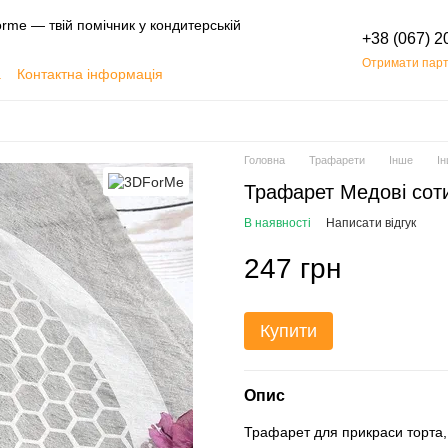
rme — твій помічник у кондитерській
+38 (067) 2
Отримати парт
а
Контактна інформація
Обмін та повернення
Головна
Трафарети
Інше
І
Трафарет Медові соти
В наявності
Написати відгук
247 грн
Купити
Опис
Трафарет для прикраси торта,