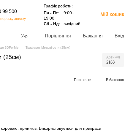
Графік роботи:
0 99 500
Пн - Пт:
9:00–
Мій кошик
19:00
нерську знижку
Сб - Нд:
вихідний
Порівняння
Бажання
Вхід
Укр
нше 3DForMe
Трафарет Медові соти (25см)
 (25см)
Артикул
2163
Порівняти
В бажання
 короваю, пряників. Використовується для прикраси