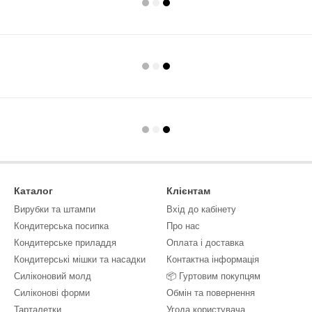
Каталог
Клієнтам
Вирубки та штампи
Вхід до кабінету
Кондитерська посипка
Про нас
Кондитерське приладдя
Оплата і доставка
Кондитерські мішки та насадки
Контактна інформація
Силіконовий молд
📦 Гуртовим покупцям
Силіконові форми
Обмін та повернення
Тарталетки
Угода користувача