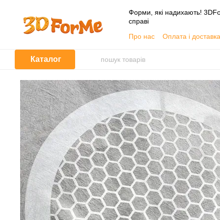
Перейти до основного контенту
Форми, які надихають! 3DFo
справі
Про нас
Оплата і доставк
📦 Гуртовим покупцям
Угода користувача
Каталог