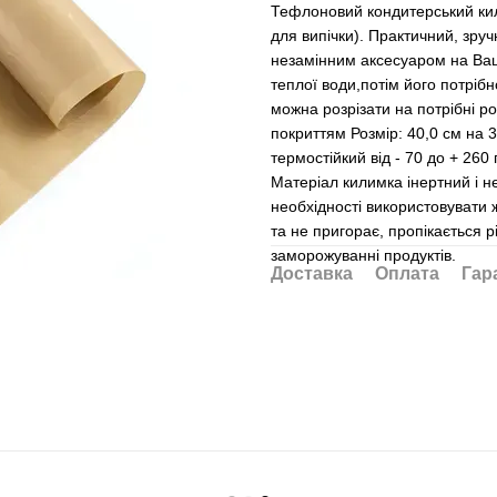
Тефлоновий кондитерський кил
для випічки). Практичний, зру
незамінним аксесуаром на Ваш
теплої води,потім його потріб
можна розрізати на потрібні р
покриттям Розмір: 40,0 см на 
термостійкий від - 70 до + 260 
Матеріал килимка інертний і не
необхідності використовувати 
та не пригорає, пропікається 
заморожуванні продуктів.
Доставка
Оплата
Гар