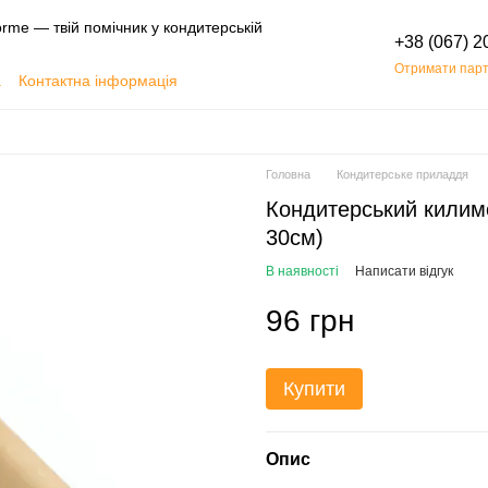
rme — твій помічник у кондитерській
+38 (067) 2
Отримати парт
а
Контактна інформація
Обмін та повернення
Головна
Кондитерське приладдя
Кондитерський килим
30см)
В наявності
Написати відгук
96 грн
Купити
Опис