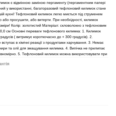
имок є відмінною заміною пергаменту (пергаментним папері
чний у використанні, багаторазовий тефлоновий килимок стане
ій кухні! Тефлоновий килимок легко миється під струменем
но або просушити, або витерти. При необхідності, килимок
озміри! Колір: золотистий Матеріал: скловолокно з тефлоновим
30,0 см Основні переваги тефлонового килимка: 1. Килимок
градусів ( витримує короткочасно до + 300 градусів). 2.
 вступає в хімічні реакції з продуктами харчування. 3. Немає
жири та олії для змащування килимка. 4. Випічка не прилипає
рівномірно. 5. Тефлоновий килимок можна використовувати при
антія