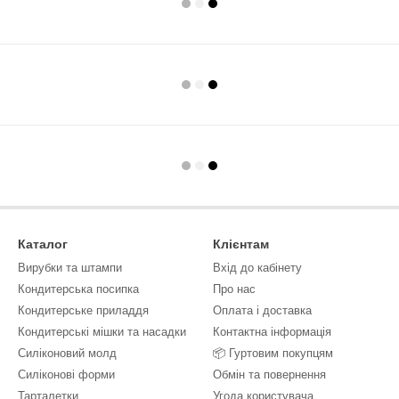
Каталог
Клієнтам
Вирубки та штампи
Вхід до кабінету
Кондитерська посипка
Про нас
Кондитерське приладдя
Оплата і доставка
Кондитерські мішки та насадки
Контактна інформація
Силіконовий молд
📦 Гуртовим покупцям
Силіконові форми
Обмін та повернення
Тарталетки
Угода користувача