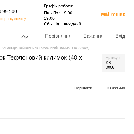
Графік роботи:
0 99 500
Пн - Пт:
9:00–
Мій кошик
19:00
нерську знижку
Сб - Нд:
вихідний
Порівняння
Бажання
Вхід
Укр
Кондитерський килимок Тефлоновий килимок (40 х 30см)
ок Тефлоновий килимок (40 х
Артикул
KS-
0006
Порівняти
В бажання