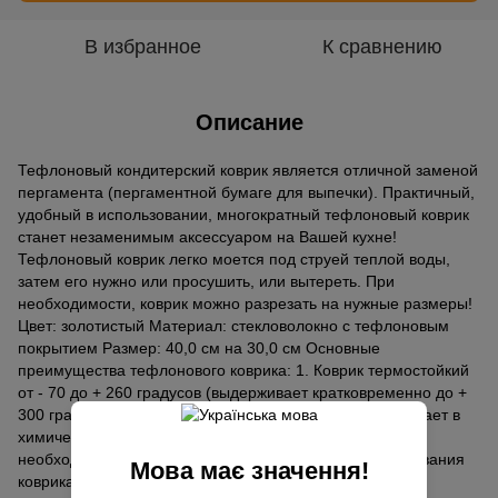
В избранное
К сравнению
Описание
Тефлоновый кондитерский коврик является отличной заменой
пергамента (пергаментной бумаге для выпечки). Практичный,
удобный в использовании, многократный тефлоновый коврик
станет незаменимым аксессуаром на Вашей кухне!
Тефлоновый коврик легко моется под струей теплой воды,
затем его нужно или просушить, или вытереть. При
необходимости, коврик можно разрезать на нужные размеры!
Цвет: золотистый Материал: стекловолокно с тефлоновым
покрытием Размер: 40,0 см на 30,0 см Основные
преимущества тефлонового коврика: 1. Коврик термостойкий
от - 70 до + 260 градусов (выдерживает кратковременно до +
300 градусов). 2. Материал коврика инертен и не вступает в
химические реакции с продуктами питания. 3. Нет
необходимости использовать жиры и масла для смазывания
Мова має значення!
коврика. 4. Выпечка не прилипает но не пригорает,