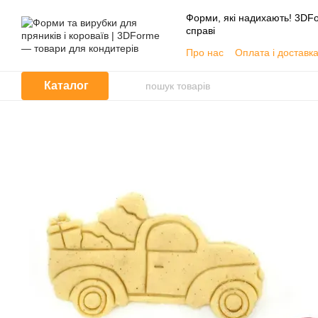
Перейти до основного контенту
Форми, які надихають! 3DFo
справі
Про нас
Оплата і доставк
📦 Гуртовим покупцям
Угода користувача
Каталог