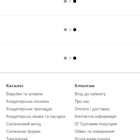
Каталог
Клієнтам
Вирубки та штампи
Вхід до кабінету
Кондитерська посипка
Про нас
Кондитерське приладдя
Оплата і доставка
Кондитерські мішки та насадки
Контактна інформація
Силіконовий молд
📦 Гуртовим покупцям
Силіконові форми
Обмін та повернення
Тарталетки
Угода користувача