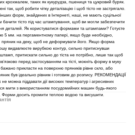
тих крохмалем, таких як кукурудза, пшениця та цукровий буряк.
і так, щоб робити чітку деталізацію і щоб тісто не застрягало.
і інших форм, знайдених в Інтернеті, наші, не мають суцільної
ам бачити тісто під час штампування, щоб ви могли забезпечити
ення деталей. Як користуватися формами та штампами? Готуєте
ою 5 мм. на пергаментному папері, якщо буде необхідно,
 пряник на деку, щоб не деформувати його. Якщо форма
першу видавлюєте вирубкою контур, сильно притиснувши
штамп, притискати сильно до тіста не потрібно, лише так щоб
ов’язково перед застосуванням на тісті, мокніть форму в муку
 бажано прикласти на поверхню пряників рівне скло, або
ряник був ідеально рівним і готовим до розпису. РЕКОМЕНДАЦІЇ
 можна піддавати дії високих температур і агресивних
ься мити з використанням посудомийних машин будь-якого
м. Форми досить промити теплою водою та висушити.
антія