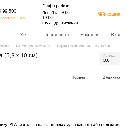
Графік роботи:
0 99 500
Пн - Пт:
9:00–
Мій кошик
19:00
нерську знижку
Сб - Нд:
вихідний
Порівняння
Бажання
Вхід
Укр
орічні
Ельфи, іграшки та інше
Форма-штамп Машина (5,8 х 10 см)
(5,8 х 10 см)
Артикул
306
Порівняти
В бажання
ику. PLA - загальна назва, полілактидна кислота або поліактид,