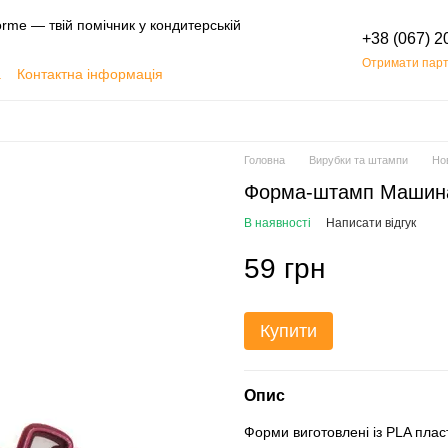
rme — твій помічник у кондитерській
+38 (067) 2
Отримати парт
а
Контактна інформація
Обмін та повернення
Головна
Вирубки та штампи
Нов
Форма-штамп Машина 
В наявності
Написати відгук
59 грн
Купити
Опис
Форми виготовлені із PLA пласт