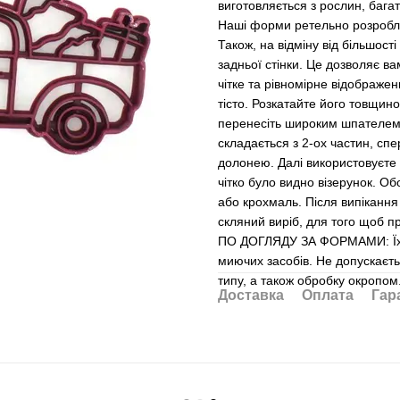
виготовляється з рослин, бага
Наші форми ретельно розроблен
Також, на відміну від більшост
задньої стінки. Це дозволяє в
чітке та рівномірне відображ
тісто. Розкатайте його товщин
перенесіть широким шпателем
складається з 2-ох частин, с
долонею. Далі використовуєте 
чітко було видно візерунок. Об
або крохмаль. Після випікання
скляний виріб, для того щоб п
ПО ДОГЛЯДУ ЗА ФОРМАМИ: Їх не
миючих засобів. Не допускаєт
типу, а також обробку окропо
Доставка
Оплата
Гар