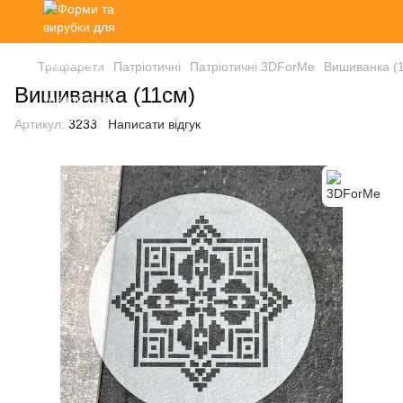
Трафарети
Патріотичні
Патріотичні 3DForMe
Вишиванка (
Вишиванка (11см)
Артикул:
3233
Написати відгук