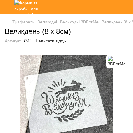
Трафарети
Великодні
Великодні 3DForMe
Великдень (8 х 
Великдень (8 х 8см)
Артикул:
3241
Написати відгук