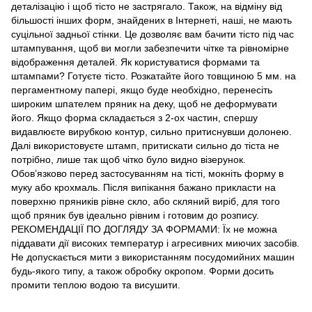
деталізацію і щоб тісто не застрягало. Також, на відміну від
більшості інших форм, знайдених в Інтернеті, наші, не мають
суцільної задньої стінки. Це дозволяє вам бачити тісто під час
штампування, щоб ви могли забезпечити чітке та рівномірне
відображення деталей. Як користуватися формами та
штампами? Готуєте тісто. Розкатайте його товщиною 5 мм. на
пергаментному папері, якщо буде необхідно, перенесіть
широким шпателем пряник на деку, щоб не деформувати
його. Якщо форма складається з 2-ох частин, спершу
видавлюєте вирубкою контур, сильно притиснувши долонею.
Далі використовуєте штамп, притискати сильно до тіста не
потрібно, лише так щоб чітко було видно візерунок.
Обов’язково перед застосуванням на тісті, мокніть форму в
муку або крохмаль. Після випікання бажано прикласти на
поверхню пряників рівне скло, або скляний виріб, для того
щоб пряник був ідеально рівним і готовим до розпису.
РЕКОМЕНДАЦІЇ ПО ДОГЛЯДУ ЗА ФОРМАМИ: Їх не можна
піддавати дії високих температур і агресивних миючих засобів.
Не допускається мити з використанням посудомийних машин
будь-якого типу, а також обробку окропом. Форми досить
промити теплою водою та висушити.