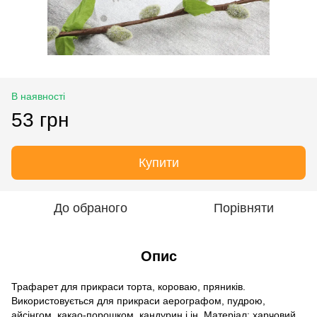
В наявності
53 грн
Купити
До обраного
Порівняти
Опис
Трафарет для прикраси торта, короваю, пряників.
Використовується для прикраси аерографом, пудрою,
айсінгом, какао-порошком, кандурин і ін. Матеріал: харчовий