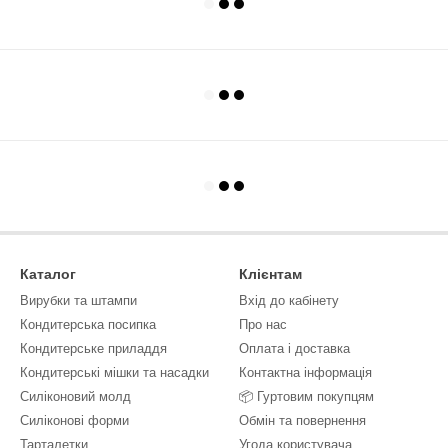
Каталог
Клієнтам
Вирубки та штампи
Вхід до кабінету
Кондитерська посипка
Про нас
Кондитерське приладдя
Оплата і доставка
Кондитерські мішки та насадки
Контактна інформація
Силіконовий молд
📦 Гуртовим покупцям
Силіконові форми
Обмін та повернення
Тарталетки
Угода користувача