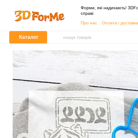
Перейти до основного контенту
Форми, які надихають! 3DFo
справі
Про нас
Оплата і доставк
📦 Гуртовим покупцям
Угода користувача
Каталог