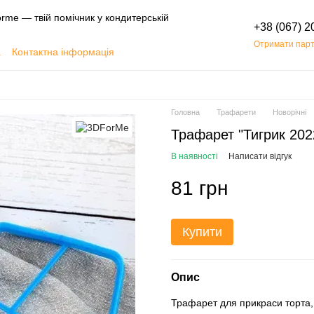
rme — твій помічник у кондитерській
+38 (067) 2
Отримати парт
а
Контактна інформація
Обмін та повернення
Головна
Трафарети
Новорічні
Трафарет "Тигрик 202
В наявності
Написати відгук
81 грн
Купити
Опис
Трафарет для прикраси торта,