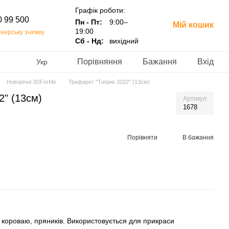
Графік роботи:
0 99 500
Пн - Пт:
9:00–
Мій кошик
19:00
нерську знижку
Сб - Нд:
вихідний
Порівняння
Бажання
Вхід
Укр
Новорічні 3DForMe
Трафарет "Тигрик 2022" (13см)
2" (13см)
Артикул
1678
Порівняти
В бажання
 короваю, пряників. Використовується для прикраси