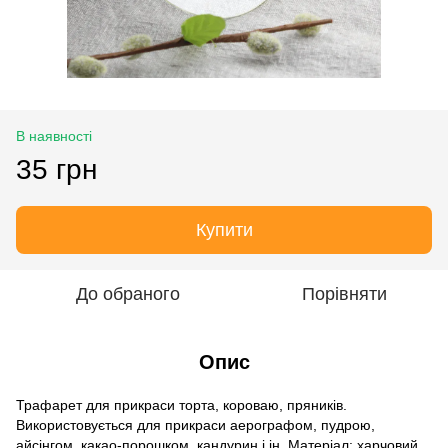
В наявності
35 грн
Купити
До обраного
Порівняти
Опис
Трафарет для прикраси торта, короваю, пряників.
Використовується для прикраси аерографом, пудрою,
айсінгом, какао-порошком, кандурин і ін. Матеріал: харчовий