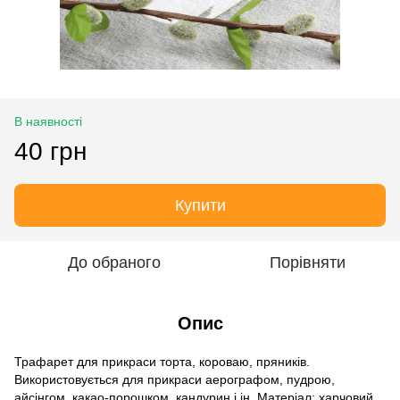
В наявності
40 грн
Купити
До обраного
Порівняти
Опис
Трафарет для прикраси торта, короваю, пряників.
Використовується для прикраси аерографом, пудрою,
айсінгом, какао-порошком, кандурин і ін. Матеріал: харчовий