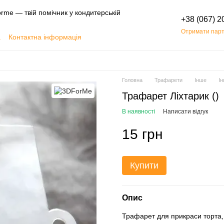
rme — твій помічник у кондитерській
+38 (067) 2
Отримати парт
а
Контактна інформація
Обмін та повернення
Головна
Трафарети
Інше
І
Трафарет Ліхтарик ()
В наявності
Написати відгук
15 грн
Купити
Опис
Трафарет для прикраси торта,