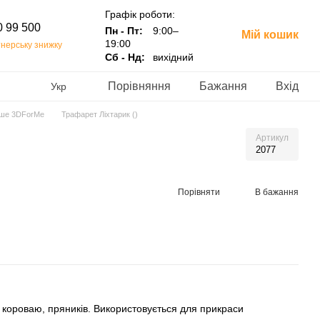
Графік роботи:
0 99 500
Пн - Пт:
9:00–
Мій кошик
19:00
нерську знижку
Сб - Нд:
вихідний
Порівняння
Бажання
Вхід
Укр
нше 3DForMe
Трафарет Ліхтарик ()
Артикул
2077
Порівняти
В бажання
 короваю, пряників. Використовується для прикраси