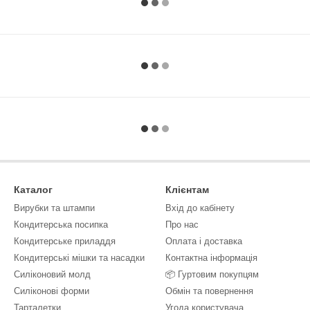
Каталог
Клієнтам
Вирубки та штампи
Вхід до кабінету
Кондитерська посипка
Про нас
Кондитерське приладдя
Оплата і доставка
Кондитерські мішки та насадки
Контактна інформація
Силіконовий молд
📦 Гуртовим покупцям
Силіконові форми
Обмін та повернення
Тарталетки
Угода користувача