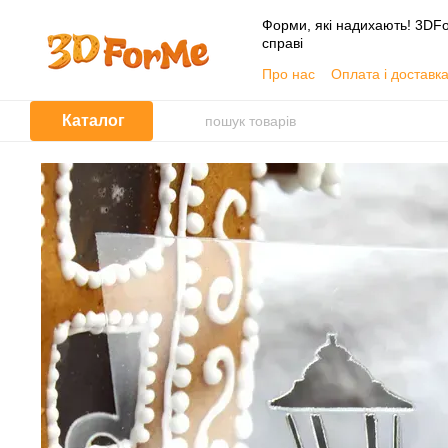
Перейти до основного контенту
Форми, які надихають! 3DFo
справі
Про нас
Оплата і доставк
📦 Гуртовим покупцям
Угода користувача
Каталог