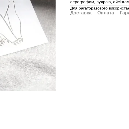
аерографом, пудрою, айсінгом,
Для багаторазового використан
Доставка
Оплата
Гар