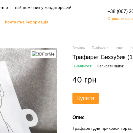
rme — твій помічник у кондитерській
+38 (067) 2
Отримати парт
а
Контактна інформація
Обмін та повернення
Головна
Трафарети
Інше
І
Трафарет Беззубик (1
В наявності
Написати відгук
40 грн
Купити
Опис
Трафарет для прикраси торта,