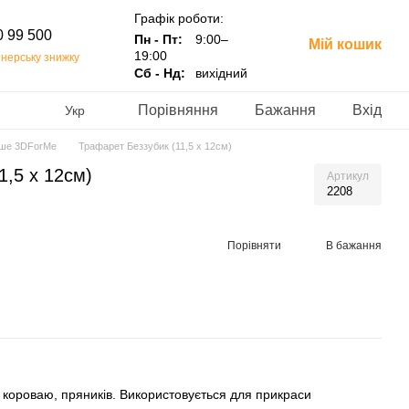
Графік роботи:
0 99 500
Пн - Пт:
9:00–
Мій кошик
19:00
нерську знижку
Сб - Нд:
вихідний
Порівняння
Бажання
Вхід
Укр
нше 3DForMe
Трафарет Беззубик (11,5 х 12см)
1,5 х 12см)
Артикул
2208
Порівняти
В бажання
 короваю, пряників. Використовується для прикраси