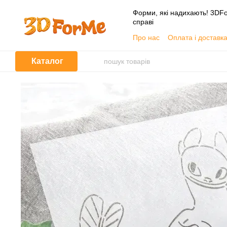
Перейти до основного контенту
Форми, які надихають! 3DFo
справі
Про нас
Оплата і доставк
📦 Гуртовим покупцям
Угода користувача
Каталог