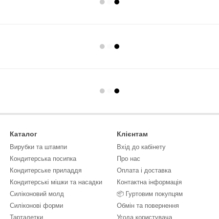
Каталог
Клієнтам
Вирубки та штампи
Вхід до кабінету
Кондитерська посипка
Про нас
Кондитерське приладдя
Оплата і доставка
Кондитерські мішки та насадки
Контактна інформація
Силіконовий молд
📦 Гуртовим покупцям
Силіконові форми
Обмін та повернення
Тарталетки
Угода користувача