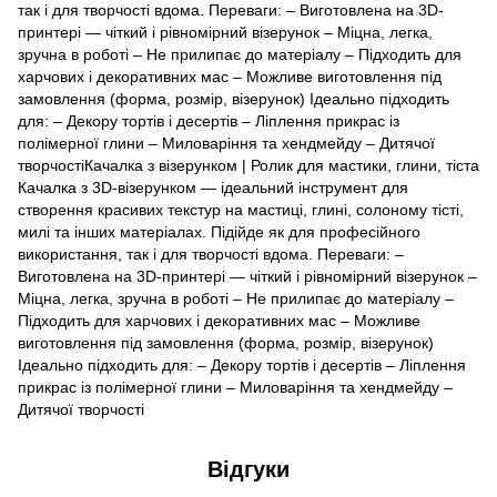
так і для творчості вдома. Переваги: – Виготовлена на 3D-
принтері — чіткий і рівномірний візерунок – Міцна, легка,
зручна в роботі – Не прилипає до матеріалу – Підходить для
харчових і декоративних мас – Можливе виготовлення під
замовлення (форма, розмір, візерунок) Ідеально підходить
для: – Декору тортів і десертів – Ліплення прикрас із
полімерної глини – Миловаріння та хендмейду – Дитячої
творчостіКачалка з візерунком | Ролик для мастики, глини, тіста
Качалка з 3D-візерунком — ідеальний інструмент для
створення красивих текстур на мастиці, глині, солоному тісті,
милі та інших матеріалах. Підійде як для професійного
використання, так і для творчості вдома. Переваги: –
Виготовлена на 3D-принтері — чіткий і рівномірний візерунок –
Міцна, легка, зручна в роботі – Не прилипає до матеріалу –
Підходить для харчових і декоративних мас – Можливе
виготовлення під замовлення (форма, розмір, візерунок)
Ідеально підходить для: – Декору тортів і десертів – Ліплення
прикрас із полімерної глини – Миловаріння та хендмейду –
Дитячої творчості
Відгуки