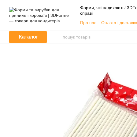
Перейти до основного контенту
Форми, які надихають! 3DFo
справі
Про нас
Оплата і доставк
📦 Гуртовим покупцям
Угода користувача
Каталог