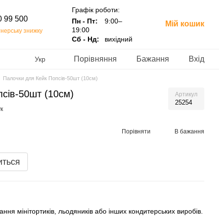
Графік роботи:
0 99 500
Пн - Пт:
9:00–
Мій кошик
19:00
нерську знижку
Сб - Нд:
вихідний
Порівняння
Бажання
Вхід
Укр
Палочки для Кейк Попсів-50шт (10см)
сів-50шт (10см)
Артикул
25254
к
Порівняти
В бажання
иться
ання мінітортиків, льодяників або інших кондитерських виробів.