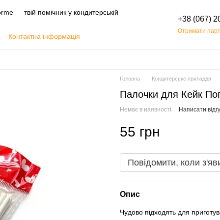
rme — твій помічник у кондитерській
+38 (067) 2
Отримати парт
а
Контактна інформація
Обмін та повернення
Головна
Кондитерське приладдя
Палочки для Кейк Поп
Немає в наявності
Написати відгу
55 грн
Повідомити, коли з'яв
Опис
Чудово підходять для приготув