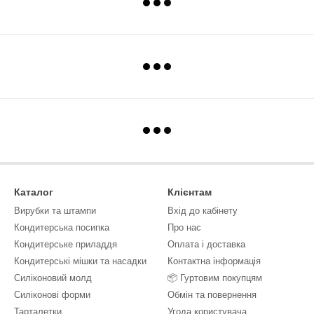
Каталог
Клієнтам
Вирубки та штампи
Вхід до кабінету
Кондитерська посипка
Про нас
Кондитерське приладдя
Оплата і доставка
Кондитерські мішки та насадки
Контактна інформація
Силіконовий молд
📦 Гуртовим покупцям
Силіконові форми
Обмін та повернення
Тарталетки
Угода користувача