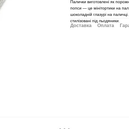
Палички виготовлені як порожн
попси — це мінітортики на пали
шоколадній глазурі на паличці.
стилізовані під льодяники.
Доставка
Оплата
Гар