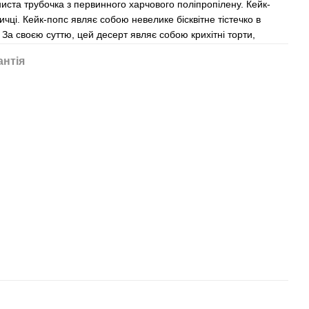
иста трубочка з первинного харчового поліпропілену. Кейк-
чці. Кейк-попс являє собою невелике бісквітне тістечко в
 За своєю суттю, цей десерт являє собою крихітні торти,
антія