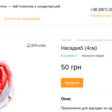
rme — твій помічник у кондитерській
+38 (067) 2
Отримати парт
а
Контактна інформація
Обмін та повернення
Головна
Кондитерські мішки та нас
Насадка5 (4см)
В наявності
Написати відгук
50 грн
Купити
Опис
Призначена для відсадки за оди