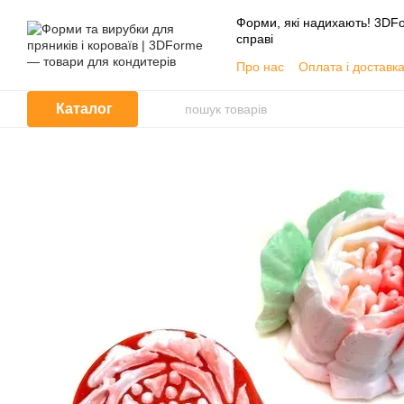
Перейти до основного контенту
Форми, які надихають! 3DFo
справі
Про нас
Оплата і доставк
📦 Гуртовим покупцям
Угода користувача
Каталог