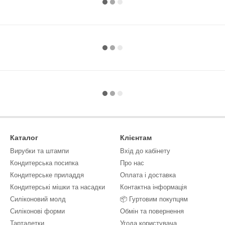
Каталог
Клієнтам
Вирубки та штампи
Вхід до кабінету
Кондитерська посипка
Про нас
Кондитерське приладдя
Оплата і доставка
Кондитерські мішки та насадки
Контактна інформація
Силіконовий молд
📦 Гуртовим покупцям
Силіконові форми
Обмін та повернення
Тарталетки
Угода користувача