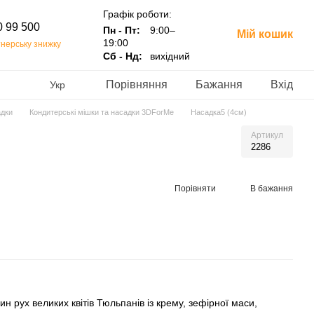
Графік роботи:
0 99 500
Пн - Пт:
9:00–
Мій кошик
19:00
нерську знижку
Сб - Нд:
вихідний
Порівняння
Бажання
Вхід
Укр
адки
Кондитерські мішки та насадки 3DForMe
Насадка5 (4см)
Артикул
2286
Порівняти
В бажання
н рух великих квітів Тюльпанів із крему, зефірної маси,