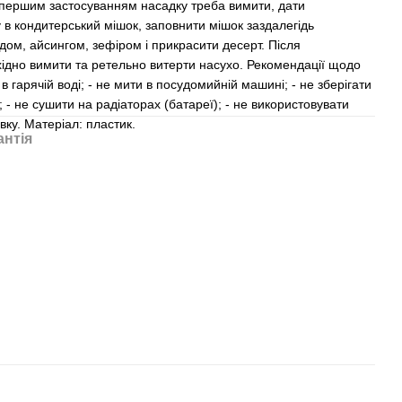
першим застосуванням насадку треба вимити, дати
 в кондитерський мішок, заповнити мішок заздалегідь
ом, айсингом, зефіром і прикрасити десерт. Після
хідно вимити та ретельно витерти насухо. Рекомендації щодо
в гарячій воді; - не мити в посудомийній машині; - не зберігати
 - не сушити на радіаторах (батареї); - не використовувати
вку. Матеріал: пластик.
антія