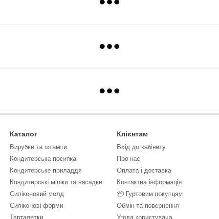
Каталог
Клієнтам
Вирубки та штампи
Вхід до кабінету
Кондитерська посипка
Про нас
Кондитерське приладдя
Оплата і доставка
Кондитерські мішки та насадки
Контактна інформація
Силіконовий молд
📦 Гуртовим покупцям
Силіконові форми
Обмін та повернення
Тарталетки
Угода користувача