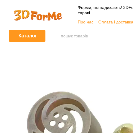
Перейти до основного контенту
Форми, які надихають! 3DFo
справі
Про нас
Оплата і доставк
📦 Гуртовим покупцям
Угода користувача
Каталог