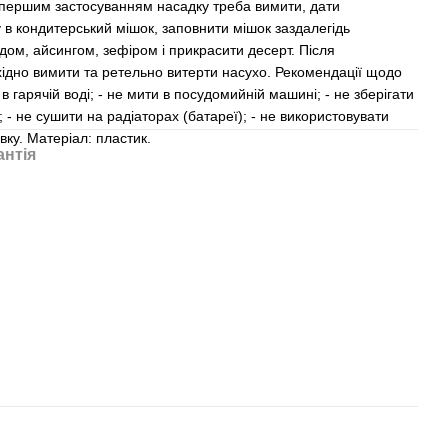
першим застосуванням насадку треба вимити, дати
 в кондитерський мішок, заповнити мішок заздалегідь
ом, айсингом, зефіром і прикрасити десерт. Після
хідно вимити та ретельно витерти насухо. Рекомендації щодо
в гарячій воді; - не мити в посудомийній машині; - не зберігати
 - не сушити на радіаторах (батареї); - не використовувати
вку. Матеріал: пластик.
антія