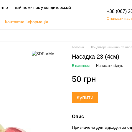
rme — твій помічник у кондитерській
+38 (067) 2
Отримати парт
а
Контактна інформація
Обмін та повернення
Головна
Кондитерські мішки та нас
Насадка 23 (4см)
В наявності
Написати відгук
50 грн
Купити
Опис
Призначена для відсадки за оди