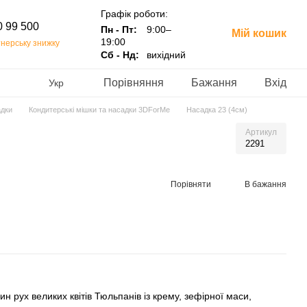
Графік роботи:
0 99 500
Пн - Пт:
9:00–
Мій кошик
19:00
нерську знижку
Сб - Нд:
вихідний
Порівняння
Бажання
Вхід
Укр
адки
Кондитерські мішки та насадки 3DForMe
Насадка 23 (4см)
Артикул
2291
Порівняти
В бажання
н рух великих квітів Тюльпанів із крему, зефірної маси,