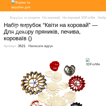
Вирубки та штампи
На коровай
На коровай 3DForMe
Набір
Набір вирубок “Квіти на коровай” —
Для декору пряників, печива,
короваїв ()
Артикул:
3521
Написати відгук