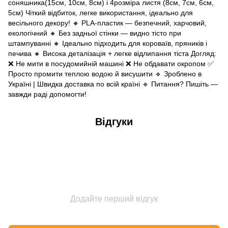
соняшника(15см, 10см, 8см) і 4розміра листя (8см, 7см, 6см,
5см) Чіткий відбиток, легке використання, ідеально для
весільного декору! 🔸 PLA-пластик — безпечний, харчовий,
екологічний 🔸 Без задньої стінки — видно тісто при
штампуванні 🔸 Ідеально підходить для короваїв, пряників і
печива 🔸 Висока деталізація + легке відлипання тіста Догляд:
❌ Не мити в посудомийній машині ❌ Не обдавати окропом ✅
Просто промити теплою водою й висушити 🔹 Зроблено в
Україні | Швидка доставка по всій країні 🔹 Питання? Пишіть —
завжди раді допомогти!
Відгуки
Додайте перший відгук