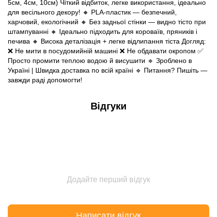
5см, 4см, 10см) Чіткий відбиток, легке використання, ідеально
для весільного декору! 🔸 PLA-пластик — безпечний,
харчовий, екологічний 🔸 Без задньої стінки — видно тісто при
штампуванні 🔸 Ідеально підходить для короваїв, пряників і
печива 🔸 Висока деталізація + легке відлипання тіста Догляд:
❌ Не мити в посудомийній машині ❌ Не обдавати окропом ✅
Просто промити теплою водою й висушити 🔹 Зроблено в
Україні | Швидка доставка по всій країні 🔹 Питання? Пишіть —
завжди раді допомогти!
Відгуки
Додайте перший відгук
Написати відгук