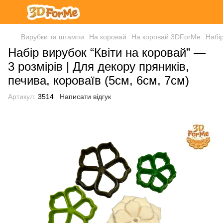
Вирубки та штампи
На коровай
На коровай 3DForMe
Набір
Набір вирубок “Квіти на коровай” —
3 розмірів | Для декору пряників,
печива, короваїв (5см, 6см, 7см)
Артикул:
3514
Написати відгук