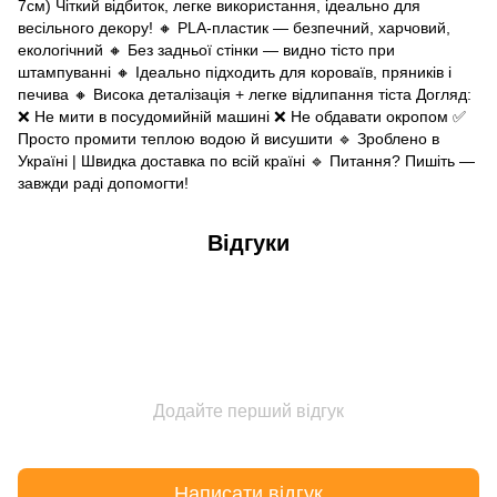
7см) Чіткий відбиток, легке використання, ідеально для
весільного декору! 🔸 PLA-пластик — безпечний, харчовий,
екологічний 🔸 Без задньої стінки — видно тісто при
штампуванні 🔸 Ідеально підходить для короваїв, пряників і
печива 🔸 Висока деталізація + легке відлипання тіста Догляд:
❌ Не мити в посудомийній машині ❌ Не обдавати окропом ✅
Просто промити теплою водою й висушити 🔹 Зроблено в
Україні | Швидка доставка по всій країні 🔹 Питання? Пишіть —
завжди раді допомогти!
Відгуки
Додайте перший відгук
Написати відгук