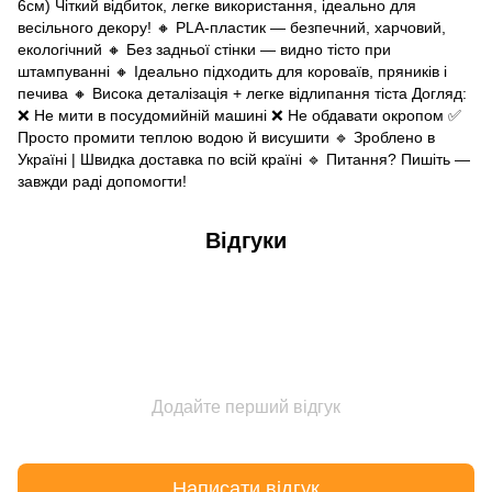
6см) Чіткий відбиток, легке використання, ідеально для
весільного декору! 🔸 PLA-пластик — безпечний, харчовий,
екологічний 🔸 Без задньої стінки — видно тісто при
штампуванні 🔸 Ідеально підходить для короваїв, пряників і
печива 🔸 Висока деталізація + легке відлипання тіста Догляд:
❌ Не мити в посудомийній машині ❌ Не обдавати окропом ✅
Просто промити теплою водою й висушити 🔹 Зроблено в
Україні | Швидка доставка по всій країні 🔹 Питання? Пишіть —
завжди раді допомогти!
Відгуки
Додайте перший відгук
Написати відгук