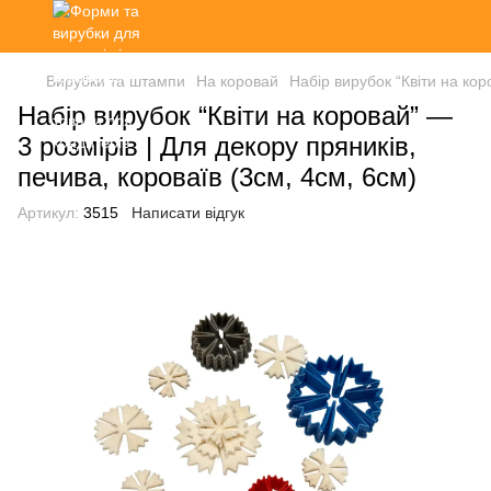
Вирубки та штампи
На коровай
Набір вирубок “Квіти на кор
Набір вирубок “Квіти на коровай” —
3 розмірів | Для декору пряників,
печива, короваїв (3см, 4см, 6см)
Артикул:
3515
Написати відгук