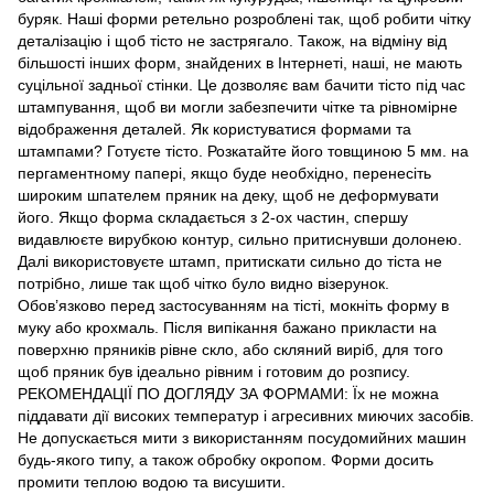
буряк. Наші форми ретельно розроблені так, щоб робити чітку
деталізацію і щоб тісто не застрягало. Також, на відміну від
більшості інших форм, знайдених в Інтернеті, наші, не мають
суцільної задньої стінки. Це дозволяє вам бачити тісто під час
штампування, щоб ви могли забезпечити чітке та рівномірне
відображення деталей. Як користуватися формами та
штампами? Готуєте тісто. Розкатайте його товщиною 5 мм. на
пергаментному папері, якщо буде необхідно, перенесіть
широким шпателем пряник на деку, щоб не деформувати
його. Якщо форма складається з 2-ох частин, спершу
видавлюєте вирубкою контур, сильно притиснувши долонею.
Далі використовуєте штамп, притискати сильно до тіста не
потрібно, лише так щоб чітко було видно візерунок.
Обов’язково перед застосуванням на тісті, мокніть форму в
муку або крохмаль. Після випікання бажано прикласти на
поверхню пряників рівне скло, або скляний виріб, для того
щоб пряник був ідеально рівним і готовим до розпису.
РЕКОМЕНДАЦІЇ ПО ДОГЛЯДУ ЗА ФОРМАМИ: Їх не можна
піддавати дії високих температур і агресивних миючих засобів.
Не допускається мити з використанням посудомийних машин
будь-якого типу, а також обробку окропом. Форми досить
промити теплою водою та висушити.