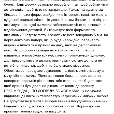
буряк. Наші форми ретельно розроблені так, щоб робити чітку
деталізацію і щоб тісто не застрягало. Також, на відміну від
більшості інших форм, знайдених в Інтернеті, наші, не мають
суцільної задньої стінки. Це дозволяє вам бачити тісто під час
штампування, щоб ви могли забезпечити чітке та рівномірне
відображення деталей. Як користуватися формами та
штампами? Готуєте тісто. Розкатайте його товщиною 5 мм. на
пергаментному папері, якщо буде необхідно, перенесіть
широким шпателем пряник на деку, щоб не деформувати
його. Якщо форма складається з 2-ох частин, спершу
видавлюєте вирубкою контур, сильно притиснувши долонею.
Далі використовуєте штамп, притискати сильно до тіста не
потрібно, лише так щоб чітко було видно візерунок.
Обов’язково перед застосуванням на тісті, мокніть форму в
муку або крохмаль. Після випікання бажано прикласти на
поверхню пряників рівне скло, або скляний виріб, для того
щоб пряник був ідеально рівним і готовим до розпису.
РЕКОМЕНДАЦІЇ ПО ДОГЛЯДУ ЗА ФОРМАМИ: Їх не можна
піддавати дії високих температур і агресивних миючих засобів.
Не допускається мити з використанням посудомийних машин
будь-якого типу, а також обробку окропом. Форми досить
промити теплою водою та висушити.