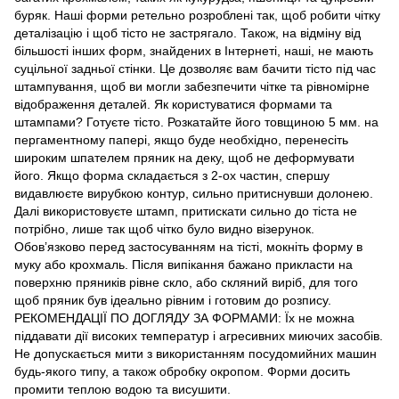
буряк. Наші форми ретельно розроблені так, щоб робити чітку
деталізацію і щоб тісто не застрягало. Також, на відміну від
більшості інших форм, знайдених в Інтернеті, наші, не мають
суцільної задньої стінки. Це дозволяє вам бачити тісто під час
штампування, щоб ви могли забезпечити чітке та рівномірне
відображення деталей. Як користуватися формами та
штампами? Готуєте тісто. Розкатайте його товщиною 5 мм. на
пергаментному папері, якщо буде необхідно, перенесіть
широким шпателем пряник на деку, щоб не деформувати
його. Якщо форма складається з 2-ох частин, спершу
видавлюєте вирубкою контур, сильно притиснувши долонею.
Далі використовуєте штамп, притискати сильно до тіста не
потрібно, лише так щоб чітко було видно візерунок.
Обов’язково перед застосуванням на тісті, мокніть форму в
муку або крохмаль. Після випікання бажано прикласти на
поверхню пряників рівне скло, або скляний виріб, для того
щоб пряник був ідеально рівним і готовим до розпису.
РЕКОМЕНДАЦІЇ ПО ДОГЛЯДУ ЗА ФОРМАМИ: Їх не можна
піддавати дії високих температур і агресивних миючих засобів.
Не допускається мити з використанням посудомийних машин
будь-якого типу, а також обробку окропом. Форми досить
промити теплою водою та висушити.