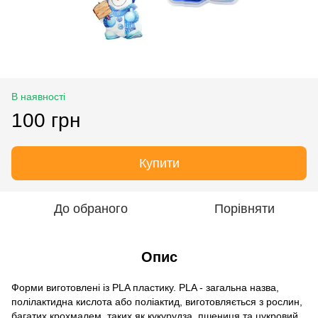
В наявності
100 грн
Купити
До обраного
Порівняти
Опис
Форми виготовлені із PLA пластику. PLA - загальна назва,
полілактидна кислота або поліактид, виготовляється з рослин,
багатих крохмалем, таких як кукурудза, пшениця та цукровий