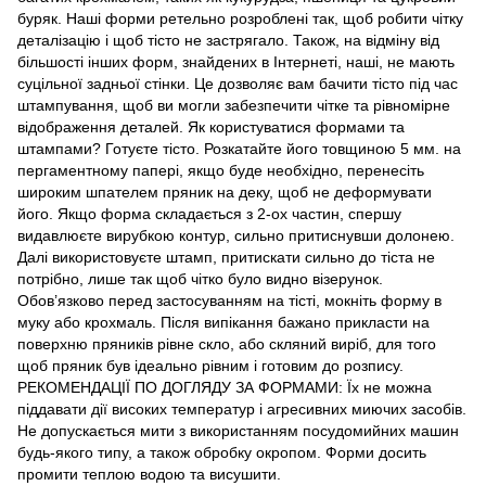
буряк. Наші форми ретельно розроблені так, щоб робити чітку
деталізацію і щоб тісто не застрягало. Також, на відміну від
більшості інших форм, знайдених в Інтернеті, наші, не мають
суцільної задньої стінки. Це дозволяє вам бачити тісто під час
штампування, щоб ви могли забезпечити чітке та рівномірне
відображення деталей. Як користуватися формами та
штампами? Готуєте тісто. Розкатайте його товщиною 5 мм. на
пергаментному папері, якщо буде необхідно, перенесіть
широким шпателем пряник на деку, щоб не деформувати
його. Якщо форма складається з 2-ох частин, спершу
видавлюєте вирубкою контур, сильно притиснувши долонею.
Далі використовуєте штамп, притискати сильно до тіста не
потрібно, лише так щоб чітко було видно візерунок.
Обов’язково перед застосуванням на тісті, мокніть форму в
муку або крохмаль. Після випікання бажано прикласти на
поверхню пряників рівне скло, або скляний виріб, для того
щоб пряник був ідеально рівним і готовим до розпису.
РЕКОМЕНДАЦІЇ ПО ДОГЛЯДУ ЗА ФОРМАМИ: Їх не можна
піддавати дії високих температур і агресивних миючих засобів.
Не допускається мити з використанням посудомийних машин
будь-якого типу, а також обробку окропом. Форми досить
промити теплою водою та висушити.