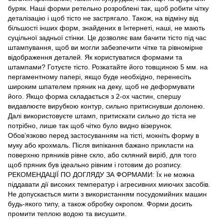
буряк. Наші форми ретельно розроблені так, щоб робити чітку
деталізацію і щоб тісто не застрягало. Також, на відміну від
більшості інших форм, знайдених в Інтернеті, наші, не мають
суцільної задньої стінки. Це дозволяє вам бачити тісто під час
штампування, щоб ви могли забезпечити чітке та рівномірне
відображення деталей. Як користуватися формами та
штампами? Готуєте тісто. Розкатайте його товщиною 5 мм. на
пергаментному папері, якщо буде необхідно, перенесіть
широким шпателем пряник на деку, щоб не деформувати
його. Якщо форма складається з 2-ох частин, спершу
видавлюєте вирубкою контур, сильно притиснувши долонею.
Далі використовуєте штамп, притискати сильно до тіста не
потрібно, лише так щоб чітко було видно візерунок.
Обов’язково перед застосуванням на тісті, мокніть форму в
муку або крохмаль. Після випікання бажано прикласти на
поверхню пряників рівне скло, або скляний виріб, для того
щоб пряник був ідеально рівним і готовим до розпису.
РЕКОМЕНДАЦІЇ ПО ДОГЛЯДУ ЗА ФОРМАМИ: Їх не можна
піддавати дії високих температур і агресивних миючих засобів.
Не допускається мити з використанням посудомийних машин
будь-якого типу, а також обробку окропом. Форми досить
промити теплою водою та висушити.