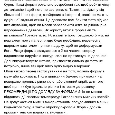
буряк. Наші форми ретельно розроблені так, щоб робити чітку
деталізацію і щоб тісто не застрягало. Також, на відміну від
більшості інших форм, знайдених в Інтернеті, наші, не мають
суцільної задньої стінки. Це дозволяє вам бачити тісто під час
штампування, щоб ви могли забезпечити чітке та рівномірне
відображення деталей. Як користуватися формами та
штампами? Готуєте тісто. Розкатайте його товщиною 5 мм. на
пергаментному папері, якщо буде необхідно, перенесіть
широким шпателем пряник на деку, щоб не деформувати
його. Якщо форма складається з 2-ох частин, спершу
видавлюєте вирубкою контур, сильно притиснувши долонею.
Далі використовуєте штамп, притискати сильно до тіста не
потрібно, лише так щоб чітко було видно візерунок.
Обов’язково перед застосуванням на тісті, мокніть форму в
муку або крохмаль. Після випікання бажано прикласти на
поверхню пряників рівне скло, або скляний виріб, для того
щоб пряник був ідеально рівним і готовим до розпису.
РЕКОМЕНДАЦІЇ ПО ДОГЛЯДУ ЗА ФОРМАМИ: Їх не можна
піддавати дії високих температур і агресивних миючих засобів.
Не допускається мити з використанням посудомийних машин
будь-якого типу, а також обробку окропом. Форми досить
промити теплою водою та висушити.