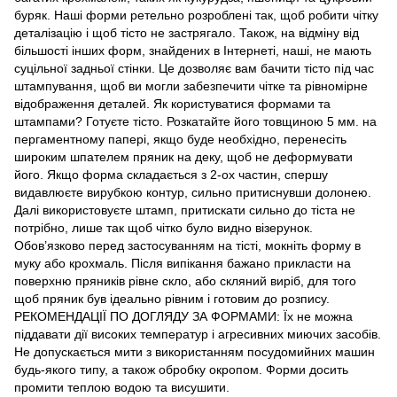
буряк. Наші форми ретельно розроблені так, щоб робити чітку
деталізацію і щоб тісто не застрягало. Також, на відміну від
більшості інших форм, знайдених в Інтернеті, наші, не мають
суцільної задньої стінки. Це дозволяє вам бачити тісто під час
штампування, щоб ви могли забезпечити чітке та рівномірне
відображення деталей. Як користуватися формами та
штампами? Готуєте тісто. Розкатайте його товщиною 5 мм. на
пергаментному папері, якщо буде необхідно, перенесіть
широким шпателем пряник на деку, щоб не деформувати
його. Якщо форма складається з 2-ох частин, спершу
видавлюєте вирубкою контур, сильно притиснувши долонею.
Далі використовуєте штамп, притискати сильно до тіста не
потрібно, лише так щоб чітко було видно візерунок.
Обов’язково перед застосуванням на тісті, мокніть форму в
муку або крохмаль. Після випікання бажано прикласти на
поверхню пряників рівне скло, або скляний виріб, для того
щоб пряник був ідеально рівним і готовим до розпису.
РЕКОМЕНДАЦІЇ ПО ДОГЛЯДУ ЗА ФОРМАМИ: Їх не можна
піддавати дії високих температур і агресивних миючих засобів.
Не допускається мити з використанням посудомийних машин
будь-якого типу, а також обробку окропом. Форми досить
промити теплою водою та висушити.