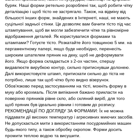
буряк. Наші форми ретельно розроблені так, щоб робити чітку
деталізацію і щоб тісто не застрягало. Також, на відміну від
більшості інших форм, знайдених в Інтернеті, наші, не мають
суцільної задньої стінки. Це дозволяє вам бачити тісто під час
штампування, щоб ви могли забезпечити чітке та рівномірне
відображення деталей. Як користуватися формами та
штампами? Готуєте тісто. Розкатайте його товщиною 5 мм. на
пергаментному папері, якщо буде необхідно, перенесіть
широким шпателем пряник на деку, щоб не деформувати
його. Якщо форма складається з 2-ох частин, спершу
видавлюєте вирубкою контур, сильно притиснувши долонею.
Далі використовуєте штамп, притискати сильно до тіста не
потрібно, лише так щоб чітко було видно візерунок.
Обов’язково перед застосуванням на тісті, мокніть форму в
муку або крохмаль. Після випікання бажано прикласти на
поверхню пряників рівне скло, або скляний виріб, для того
щоб пряник був ідеально рівним і готовим до розпису.
РЕКОМЕНДАЦІЇ ПО ДОГЛЯДУ ЗА ФОРМАМИ: Їх не можна
піддавати дії високих температур і агресивних миючих засобів.
Не допускається мити з використанням посудомийних машин
будь-якого типу, а також обробку окропом. Форми досить
промити теплою водою та висушити.