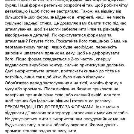
буряк. Наші форми ретельно розроблені так, щоб робити чітку
деталізацію і щоб тісто не застрягало. Також, на відміну від
більшості інших форм, знайдених в Інтернеті, наші, не мають
суцільної задньої стінки. Це дозволяє вам бачити тісто під час
штампування, щоб ви могли забезпечити чітке та рівномірне
відображення деталей. Як користуватися формами та
штампами? Готуєте тісто. Розкатайте його товщиною 5 мм. на
пергаментному папері, якщо буде необхідно, перенесіть
широким шпателем пряник на деку, щоб не деформувати
його. Якщо форма складається з 2-ох частин, спершу
видавлюєте вирубкою контур, сильно притиснувши долонею.
Далі використовуєте штамп, притискати сильно до тіста не
потрібно, лише так щоб чітко було видно візерунок.
Обов’язково перед застосуванням на тісті, мокніть форму в
муку або крохмаль. Після випікання бажано прикласти на
поверхню пряників рівне скло, або скляний виріб, для того
щоб пряник був ідеально рівним і готовим до розпису.
РЕКОМЕНДАЦІЇ ПО ДОГЛЯДУ ЗА ФОРМАМИ: Їх не можна
піддавати дії високих температур і агресивних миючих засобів.
Не допускається мити з використанням посудомийних машин
будь-якого типу, а також обробку окропом. Форми досить
промити теплою водою та висушити.