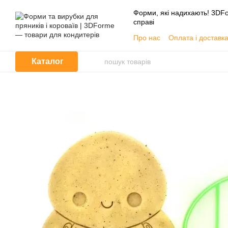
Перейти до основного контенту
Форми, які надихають! 3DFo
справі
Про нас
Оплата і доставк
📦 Гуртовим покупцям
Угода користувача
Каталог