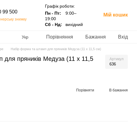
Графік роботи:
0 99 500
Пн - Пт:
9:00–
Мій кошик
19:00
нерську знижку
Сб - Нд:
вихідний
Порівняння
Бажання
Вхід
Укр
ре
Набір форма та штамп для пряників Медуза (11 х 11,5 см)
 для пряників Медуза (11 х 11,5
Артикул
636
Порівняти
В бажання