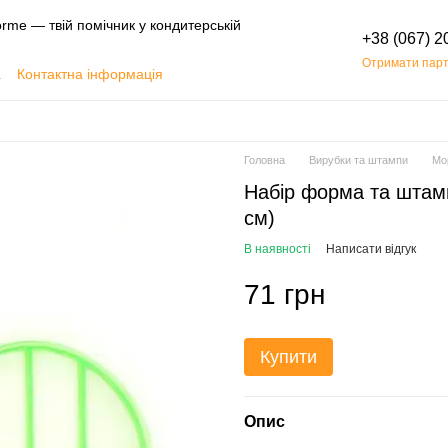
rme — твій помічник у кондитерській
+38 (067) 2
Отримати парт
а
Контактна інформація
Обмін та повернення
Головна
Вирубки та штампи
Мо
Набір форма та штамп
см)
В наявності
Написати відгук
71 грн
Купити
Опис