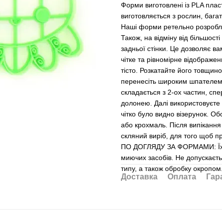
Форми виготовлені із PLA пласт
виготовляється з рослин, бага
Наші форми ретельно розроблен
Також, на відміну від більшост
задньої стінки. Це дозволяє в
чітке та рівномірне відображ
тісто. Розкатайте його товщин
перенесіть широким шпателем
складається з 2-ох частин, с
долонею. Далі використовуєте 
чітко було видно візерунок. Об
або крохмаль. Після випікання
скляний виріб, для того щоб п
ПО ДОГЛЯДУ ЗА ФОРМАМИ: Їх не
миючих засобів. Не допускаєт
типу, а також обробку окропо
Доставка
Оплата
Гар