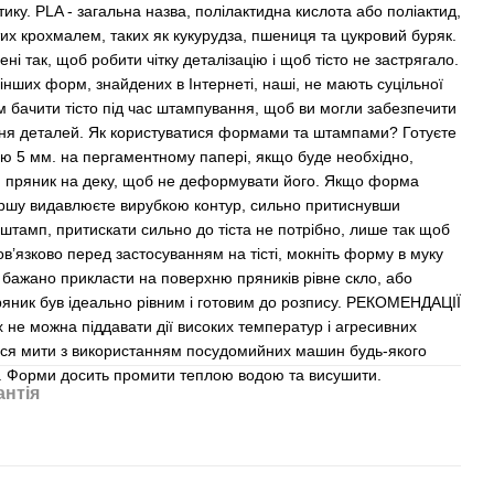
ику. PLA - загальна назва, полілактидна кислота або поліактид,
тих крохмалем, таких як кукурудза, пшениця та цукровий буряк.
і так, щоб робити чітку деталізацію і щоб тісто не застрягало.
і інших форм, знайдених в Інтернеті, наші, не мають суцільної
ам бачити тісто під час штампування, щоб ви могли забезпечити
ення деталей. Як користуватися формами та штампами? Готуєте
ою 5 мм. на пергаментному папері, якщо буде необхідно,
 пряник на деку, щоб не деформувати його. Якщо форма
першу видавлюєте вирубкою контур, сильно притиснувши
штамп, притискати сильно до тіста не потрібно, лише так щоб
ов’язково перед застосуванням на тісті, мокніть форму в муку
 бажано прикласти на поверхню пряників рівне скло, або
ряник був ідеально рівним і готовим до розпису. РЕКОМЕНДАЦІЇ
 можна піддавати дії високих температур і агресивних
ься мити з використанням посудомийних машин будь-якого
м. Форми досить промити теплою водою та висушити.
антія