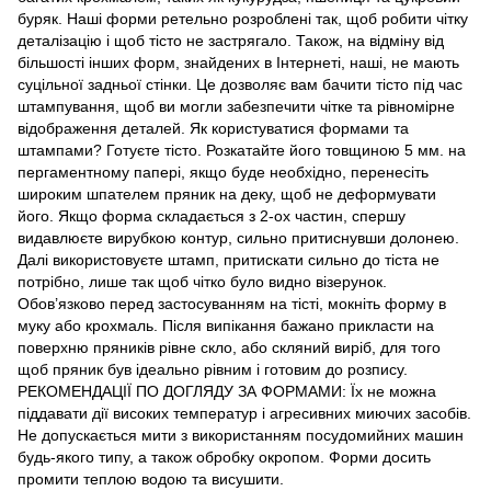
буряк. Наші форми ретельно розроблені так, щоб робити чітку
деталізацію і щоб тісто не застрягало. Також, на відміну від
більшості інших форм, знайдених в Інтернеті, наші, не мають
суцільної задньої стінки. Це дозволяє вам бачити тісто під час
штампування, щоб ви могли забезпечити чітке та рівномірне
відображення деталей. Як користуватися формами та
штампами? Готуєте тісто. Розкатайте його товщиною 5 мм. на
пергаментному папері, якщо буде необхідно, перенесіть
широким шпателем пряник на деку, щоб не деформувати
його. Якщо форма складається з 2-ох частин, спершу
видавлюєте вирубкою контур, сильно притиснувши долонею.
Далі використовуєте штамп, притискати сильно до тіста не
потрібно, лише так щоб чітко було видно візерунок.
Обов’язково перед застосуванням на тісті, мокніть форму в
муку або крохмаль. Після випікання бажано прикласти на
поверхню пряників рівне скло, або скляний виріб, для того
щоб пряник був ідеально рівним і готовим до розпису.
РЕКОМЕНДАЦІЇ ПО ДОГЛЯДУ ЗА ФОРМАМИ: Їх не можна
піддавати дії високих температур і агресивних миючих засобів.
Не допускається мити з використанням посудомийних машин
будь-якого типу, а також обробку окропом. Форми досить
промити теплою водою та висушити.