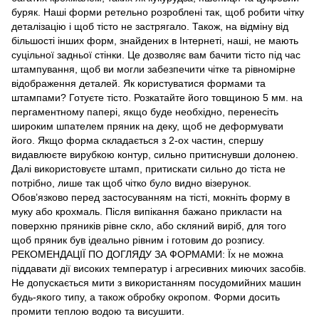
буряк. Наші форми ретельно розроблені так, щоб робити чітку
деталізацію і щоб тісто не застрягало. Також, на відміну від
більшості інших форм, знайдених в Інтернеті, наші, не мають
суцільної задньої стінки. Це дозволяє вам бачити тісто під час
штампування, щоб ви могли забезпечити чітке та рівномірне
відображення деталей. Як користуватися формами та
штампами? Готуєте тісто. Розкатайте його товщиною 5 мм. на
пергаментному папері, якщо буде необхідно, перенесіть
широким шпателем пряник на деку, щоб не деформувати
його. Якщо форма складається з 2-ох частин, спершу
видавлюєте вирубкою контур, сильно притиснувши долонею.
Далі використовуєте штамп, притискати сильно до тіста не
потрібно, лише так щоб чітко було видно візерунок.
Обов’язково перед застосуванням на тісті, мокніть форму в
муку або крохмаль. Після випікання бажано прикласти на
поверхню пряників рівне скло, або скляний виріб, для того
щоб пряник був ідеально рівним і готовим до розпису.
РЕКОМЕНДАЦІЇ ПО ДОГЛЯДУ ЗА ФОРМАМИ: Їх не можна
піддавати дії високих температур і агресивних миючих засобів.
Не допускається мити з використанням посудомийних машин
будь-якого типу, а також обробку окропом. Форми досить
промити теплою водою та висушити.