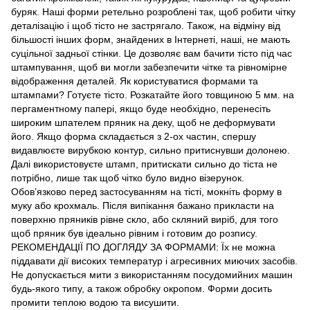
буряк. Наші форми ретельно розроблені так, щоб робити чітку
деталізацію і щоб тісто не застрягало. Також, на відміну від
більшості інших форм, знайдених в Інтернеті, наші, не мають
суцільної задньої стінки. Це дозволяє вам бачити тісто під час
штампування, щоб ви могли забезпечити чітке та рівномірне
відображення деталей. Як користуватися формами та
штампами? Готуєте тісто. Розкатайте його товщиною 5 мм. на
пергаментному папері, якщо буде необхідно, перенесіть
широким шпателем пряник на деку, щоб не деформувати
його. Якщо форма складається з 2-ох частин, спершу
видавлюєте вирубкою контур, сильно притиснувши долонею.
Далі використовуєте штамп, притискати сильно до тіста не
потрібно, лише так щоб чітко було видно візерунок.
Обов’язково перед застосуванням на тісті, мокніть форму в
муку або крохмаль. Після випікання бажано прикласти на
поверхню пряників рівне скло, або скляний виріб, для того
щоб пряник був ідеально рівним і готовим до розпису.
РЕКОМЕНДАЦІЇ ПО ДОГЛЯДУ ЗА ФОРМАМИ: Їх не можна
піддавати дії високих температур і агресивних миючих засобів.
Не допускається мити з використанням посудомийних машин
будь-якого типу, а також обробку окропом. Форми досить
промити теплою водою та висушити.