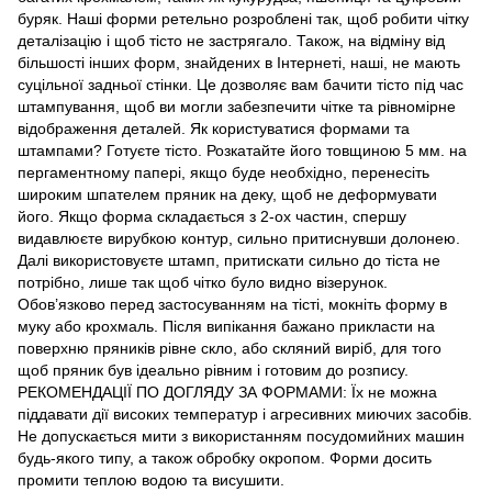
буряк. Наші форми ретельно розроблені так, щоб робити чітку
деталізацію і щоб тісто не застрягало. Також, на відміну від
більшості інших форм, знайдених в Інтернеті, наші, не мають
суцільної задньої стінки. Це дозволяє вам бачити тісто під час
штампування, щоб ви могли забезпечити чітке та рівномірне
відображення деталей. Як користуватися формами та
штампами? Готуєте тісто. Розкатайте його товщиною 5 мм. на
пергаментному папері, якщо буде необхідно, перенесіть
широким шпателем пряник на деку, щоб не деформувати
його. Якщо форма складається з 2-ох частин, спершу
видавлюєте вирубкою контур, сильно притиснувши долонею.
Далі використовуєте штамп, притискати сильно до тіста не
потрібно, лише так щоб чітко було видно візерунок.
Обов’язково перед застосуванням на тісті, мокніть форму в
муку або крохмаль. Після випікання бажано прикласти на
поверхню пряників рівне скло, або скляний виріб, для того
щоб пряник був ідеально рівним і готовим до розпису.
РЕКОМЕНДАЦІЇ ПО ДОГЛЯДУ ЗА ФОРМАМИ: Їх не можна
піддавати дії високих температур і агресивних миючих засобів.
Не допускається мити з використанням посудомийних машин
будь-якого типу, а також обробку окропом. Форми досить
промити теплою водою та висушити.