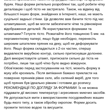
буряк. Наші форми ретельно розроблені так, щоб робити чітку
деталізацію і щоб тісто не застрягало. Також, на відміну від
більшості інших форм, знайдених в Інтернеті, наші, не мають
суцільної задньої стінки. Це дозволяє вам бачити тісто під час
штампування, щоб ви могли забезпечити чітке та рівномірне
відображення деталей. Як користуватися формами та
штампами? Готуєте тісто. Розкатайте його товщиною 5 мм. на
пергаментному папері, якщо буде необхідно, перенесіть
широким шпателем пряник на деку, щоб не деформувати
його. Якщо форма складається з 2-ох частин, спершу
видавлюєте вирубкою контур, сильно притиснувши долонею.
Далі використовуєте штамп, притискати сильно до тіста не
потрібно, лише так щоб чітко було видно візерунок.
Обов’язково перед застосуванням на тісті, мокніть форму в
муку або крохмаль. Після випікання бажано прикласти на
поверхню пряників рівне скло, або скляний виріб, для того
щоб пряник був ідеально рівним і готовим до розпису.
РЕКОМЕНДАЦІЇ ПО ДОГЛЯДУ ЗА ФОРМАМИ: Їх не можна
піддавати дії високих температур і агресивних миючих засобів.
Не допускається мити з використанням посудомийних машин
будь-якого типу, а також обробку окропом. Форми досить
промити теплою водою та висушити.