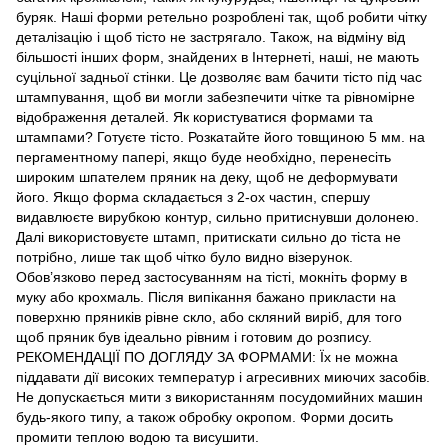
буряк. Наші форми ретельно розроблені так, щоб робити чітку
деталізацію і щоб тісто не застрягало. Також, на відміну від
більшості інших форм, знайдених в Інтернеті, наші, не мають
суцільної задньої стінки. Це дозволяє вам бачити тісто під час
штампування, щоб ви могли забезпечити чітке та рівномірне
відображення деталей. Як користуватися формами та
штампами? Готуєте тісто. Розкатайте його товщиною 5 мм. на
пергаментному папері, якщо буде необхідно, перенесіть
широким шпателем пряник на деку, щоб не деформувати
його. Якщо форма складається з 2-ох частин, спершу
видавлюєте вирубкою контур, сильно притиснувши долонею.
Далі використовуєте штамп, притискати сильно до тіста не
потрібно, лише так щоб чітко було видно візерунок.
Обов’язково перед застосуванням на тісті, мокніть форму в
муку або крохмаль. Після випікання бажано прикласти на
поверхню пряників рівне скло, або скляний виріб, для того
щоб пряник був ідеально рівним і готовим до розпису.
РЕКОМЕНДАЦІЇ ПО ДОГЛЯДУ ЗА ФОРМАМИ: Їх не можна
піддавати дії високих температур і агресивних миючих засобів.
Не допускається мити з використанням посудомийних машин
будь-якого типу, а також обробку окропом. Форми досить
промити теплою водою та висушити.