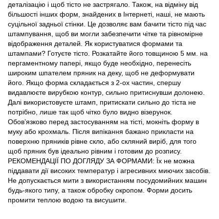
деталізацію і щоб тісто не застрягало. Також, на відміну від
більшості інших форм, знайдених в Інтернеті, наші, не мають
суцільної задньої стінки. Це дозволяє вам бачити тісто під час
штампування, щоб ви могли забезпечити чітке та рівномірне
відображення деталей. Як користуватися формами та
штампами? Готуєте тісто. Розкатайте його товщиною 5 мм. на
пергаментному папері, якщо буде необхідно, перенесіть
широким шпателем пряник на деку, щоб не деформувати
його. Якщо форма складається з 2-ох частин, спершу
видавлюєте вирубкою контур, сильно притиснувши долонею.
Далі використовуєте штамп, притискати сильно до тіста не
потрібно, лише так щоб чітко було видно візерунок.
Обов’язково перед застосуванням на тісті, мокніть форму в
муку або крохмаль. Після випікання бажано прикласти на
поверхню пряників рівне скло, або скляний виріб, для того
щоб пряник був ідеально рівним і готовим до розпису.
РЕКОМЕНДАЦІЇ ПО ДОГЛЯДУ ЗА ФОРМАМИ: Їх не можна
піддавати дії високих температур і агресивних миючих засобів.
Не допускається мити з використанням посудомийних машин
будь-якого типу, а також обробку окропом. Форми досить
промити теплою водою та висушити.